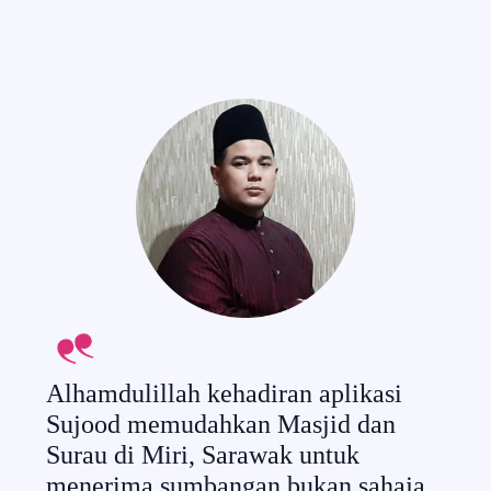
Alha
dipe
Alhamdulillah kehadiran aplikasi
untu
Sujood memudahkan Masjid dan
sum
Surau di Miri, Sarawak untuk
mela
menerima sumbangan bukan sahaja