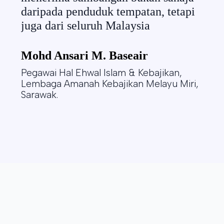
dapa
daripada penduduk tempatan, tetapi
pen
juga dari seluruh Malaysia
mem
peny
Mohd Ansari M. Baseair
Pegawai Hal Ehwal Islam & Kebajikan,
En.
Lembaga Amanah Kebajikan Melayu Miri,
Sura
Sarawak.
Pont